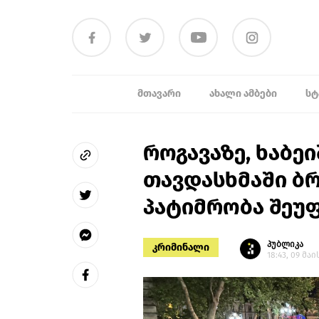
ᲛᲗᲐᲕᲐᲠᲘ
ᲐᲮᲐᲚᲘ ᲐᲛᲑᲔᲑᲘ
ᲡᲢ
როგავაზე, ხაბე
თავდასხმაში ბ
პატიმრობა შეუ
პუბლიკა
კრიმინალი
18:43, 09 მაი