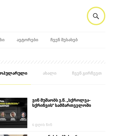
ᲖᲘ
ᲐᲕᲢᲝᲠᲔᲑᲘ
ᲩᲕᲔᲜ ᲨᲔᲡᲐᲮᲔᲑ
პოპულარული
ახალი
ჩვენ გირჩევთ
ვინ მუშაობს ე.წ. „სქროლვა-
სქრინვის" სამმართველოში
6 დღის წინ