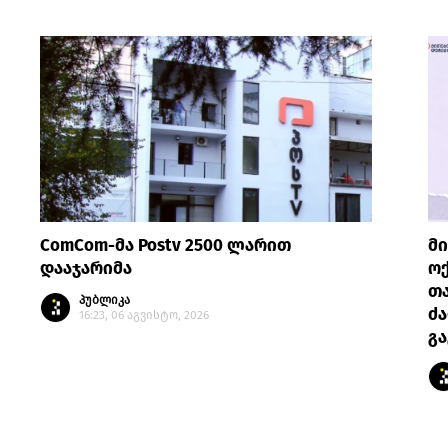
ComCom-მა Postv 2500 ლარით
მი
დააჯარიმა
ოქ
თა
პუბლიკა
ძ
16:23, 06 აგვისტო, 2026
გ