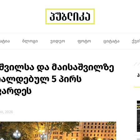
ᲐᲢᲘᲐ
ᲑᲚᲝᲒᲘ
ᲕᲘᲓᲔᲝ
ᲤᲝᲢᲝ
ᲪᲘᲢᲐᲢᲐ
ᲥᲕᲘ
იშვილსა და მაისაშვილზე
რალდებულ 5 პირს
ფარდეს
სი, 2026