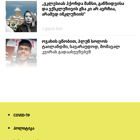
„ეკლესიას ჰქონდა შანსი, განზიდვისა
და ექსკლუზივის გზა კი არ აერჩია,
არამედ ინკლუზიის“
2 დღის წინ
ოჯახის ცნობით, ჰლუნ სოლოს
ტაილანდში, სავარაუდოდ, მომავალ
კვირას გადაასვენებენ
5 დღის წინ
სემეკმა ელექტროენერგიის სრულ
გათიშვაზე პირველადი შეფასება
წარადგინა
6 დღის წინ
COVID-19
მიქანაძე: სტუდენტი მობილობით
კერძო უნივერსიტეტში თუ გადადის,
დაფინანსება აღარ ექნება
პოლიტიკა