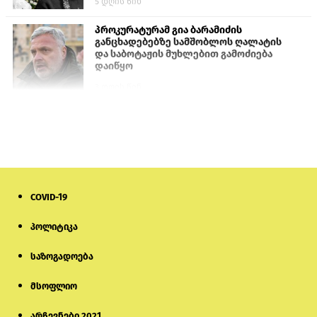
5 დღის წინ
პროკურატურამ გია ბარამიძის
განცხადებებზე სამშობლოს ღალატის
და საბოტაჟის მუხლებით გამოძიება
დაიწყო
3 დღის წინ
თურქეთის პარლამენტის წევრები
ანკარას აფხაზური პასპორტების
აღიარებისკენ მოუწოდებენ
2 დღის წინ
COVID-19
მონიტორი: პირები, რომლებიც
თაღლითურ ქოლცენტრში
მუშაობდნენ, სავარაუდოდ, ისევ
პოლიტიკა
აგრძელებენ დანაშაულებრივ
საქმიანობას
საზოგადოება
5 დღის წინ
მსოფლიო
რას ამბობს საქმის პროკურორი
არასრულწლოვნებისთვის
პატიმრობის შეფარდებაზე
არჩევნები 2021