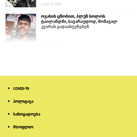
2 დღის წინ
ოჯახის ცნობით, ჰლუნ სოლოს
ტაილანდში, სავარაუდოდ, მომავალ
კვირას გადაასვენებენ
5 დღის წინ
სემეკმა ელექტროენერგიის სრულ
გათიშვაზე პირველადი შეფასება
წარადგინა
6 დღის წინ
COVID-19
პროკურატურამ გია ბარამიძის
განცხადებებზე სამშობლოს ღალატის
და საბოტაჟის მუხლებით გამოძიება
პოლიტიკა
დაიწყო
საზოგადოება
2 საათის წინ
მსოფლიო
მიქანაძე: სტუდენტი მობილობით
კერძო უნივერსიტეტში თუ გადადის,