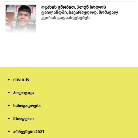
ოჯახის ცნობით, ჰლუნ სოლოს
ტაილანდში, სავარაუდოდ, მომავალ
კვირას გადაასვენებენ
6 დღის წინ
პროკურატურამ გია ბარამიძის
განცხადებებზე სამშობლოს ღალატის
და საბოტაჟის მუხლებით გამოძიება
დაიწყო
20 საათის წინ
COVID-19
მიქანაძე: სტუდენტი მობილობით
კერძო უნივერსიტეტში თუ გადადის,
დაფინანსება აღარ ექნება
პოლიტიკა
საზოგადოება
6 დღის წინ
მსოფლიო
ნიკოლ ფაშინიანის ცოლს, ანნა
აკობიანს მოკვლით დაემუქრნენ —
სომხეთში გამოძიება დაიწყო
არჩევნები 2021