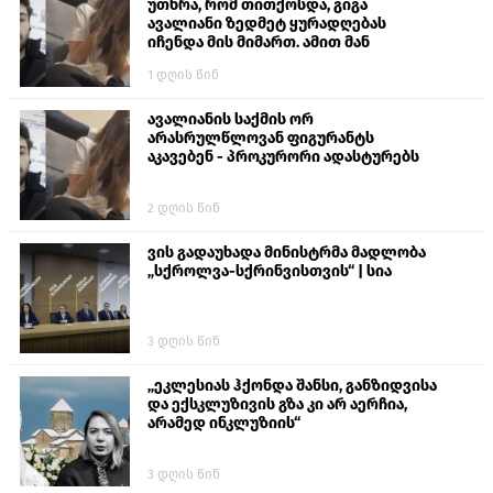
უთხრა, რომ თითქოსდა, გიგა
ავალიანი ზედმეტ ყურადღებას
იჩენდა მის მიმართ. ამით მან
ალექსანდრე გაბაშვილი წააქეზა,
1 დღის წინ
თავს დასხმოდა გიგა ავალიანს“
ავალიანის საქმის ორ
არასრულწლოვან ფიგურანტს
აკავებენ - პროკურორი ადასტურებს
2 დღის წინ
ვის გადაუხადა მინისტრმა მადლობა
„სქროლვა-სქრინვისთვის“ | სია
3 დღის წინ
„ეკლესიას ჰქონდა შანსი, განზიდვისა
და ექსკლუზივის გზა კი არ აერჩია,
არამედ ინკლუზიის“
3 დღის წინ