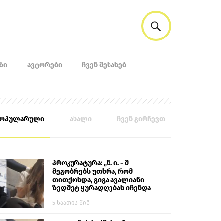
ᲖᲘ
ᲐᲕᲢᲝᲠᲔᲑᲘ
ᲩᲕᲔᲜ ᲨᲔᲡᲐᲮᲔᲑ
პოპულარული
ახალი
ჩვენ გირჩევთ
პროკურატურა: „ნ. ი. - მ
მეგობრებს უთხრა, რომ
თითქოსდა, გიგა ავალიანი
ზედმეტ ყურადღებას იჩენდა
მის მიმართ. ამით მან
5 საათის წინ
ალექსანდრე გაბაშვილი
წააქეზა, თავს დასხმოდა