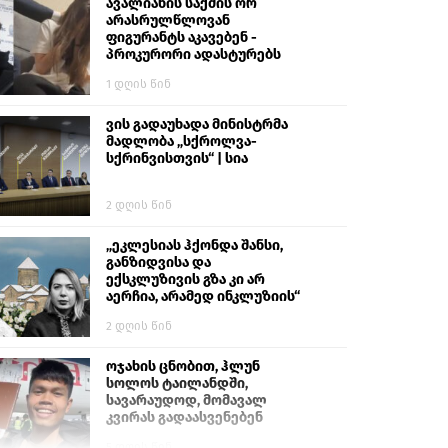
გიგა ავალიანს“
ავალიანის საქმის ორ
არასრულწლოვან
ფიგურანტს აკავებენ -
პროკურორი ადასტურებს
1 დღის წინ
ვის გადაუხადა მინისტრმა
მადლობა „სქროლვა-
სქრინვისთვის“ | სია
2 დღის წინ
„ეკლესიას ჰქონდა შანსი,
განზიდვისა და
ექსკლუზივის გზა კი არ
აერჩია, არამედ ინკლუზიის“
2 დღის წინ
ოჯახის ცნობით, ჰლუნ
სოლოს ტაილანდში,
სავარაუდოდ, მომავალ
კვირას გადაასვენებენ
5 დღის წინ