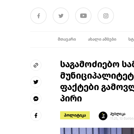
ᲛᲗᲐᲕᲐᲠᲘ
ᲐᲮᲐᲚᲘ ᲐᲛᲑᲔᲑᲘ
ᲡᲢ
საგამოძიებო სა
მუნიციპალიტე
ფაქტები გამოვლ
პირი
პუბლიკა
პოლიტიკა
11:25, 13 მაისი