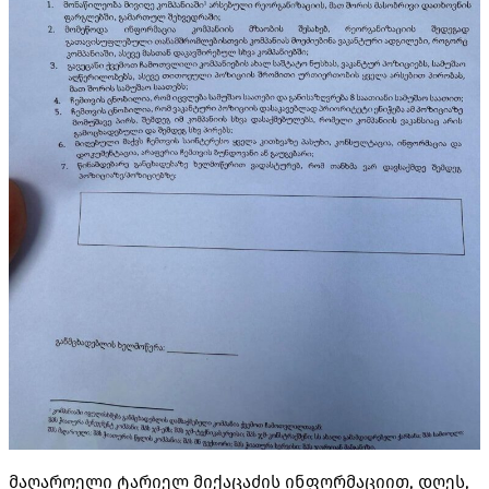
მაღაროელი ტარიელ მიქაცაძის ინფორმაციით, დღეს,