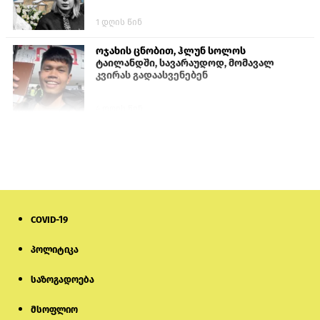
1 დღის წინ
ოჯახის ცნობით, ჰლუნ სოლოს
ტაილანდში, სავარაუდოდ, მომავალ
კვირას გადაასვენებენ
4 დღის წინ
ისტორიაში პირველად სომხეთის
კათოლიკოსი სასამართლოს წინაშე
წარსდგება
6 დღის წინ
COVID-19
სემეკმა ელექტროენერგიის სრულ
გათიშვაზე პირველადი შეფასება
წარადგინა
პოლიტიკა
საზოგადოება
6 დღის წინ
მსოფლიო
მიქანაძე: სტუდენტი მობილობით