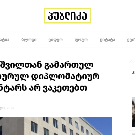
ᲐᲢᲘᲐ
ᲑᲚᲝᲒᲘ
ᲕᲘᲓᲔᲝ
ᲤᲝᲢᲝ
ᲪᲘᲢᲐᲢᲐ
ᲥᲕᲘ
აშვილთან გამართულ
ახურულ დიპლომატიურ
ნტარს არ ვაკეთებთ
ილი, 2025