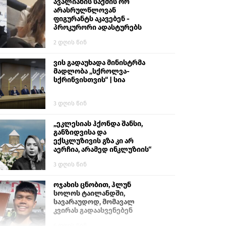
გიგა ავალიანს“
ავალიანის საქმის ორ
არასრულწლოვან
ფიგურანტს აკავებენ -
პროკურორი ადასტურებს
2 დღის წინ
ვის გადაუხადა მინისტრმა
მადლობა „სქროლვა-
სქრინვისთვის“ | სია
3 დღის წინ
„ეკლესიას ჰქონდა შანსი,
განზიდვისა და
ექსკლუზივის გზა კი არ
აერჩია, არამედ ინკლუზიის“
3 დღის წინ
ოჯახის ცნობით, ჰლუნ
სოლოს ტაილანდში,
სავარაუდოდ, მომავალ
კვირას გადაასვენებენ
6 დღის წინ