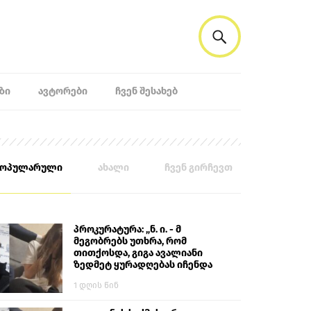
ᲖᲘ
ᲐᲕᲢᲝᲠᲔᲑᲘ
ᲩᲕᲔᲜ ᲨᲔᲡᲐᲮᲔᲑ
პოპულარული
ახალი
ჩვენ გირჩევთ
პროკურატურა: „ნ. ი. - მ
მეგობრებს უთხრა, რომ
თითქოსდა, გიგა ავალიანი
ზედმეტ ყურადღებას იჩენდა
მის მიმართ. ამით მან
1 დღის წინ
ალექსანდრე გაბაშვილი
წააქეზა, თავს დასხმოდა