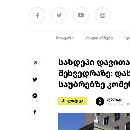
ᲛᲗᲐᲕᲐᲠᲘ
ᲐᲮᲐᲚᲘ ᲐᲛᲑᲔᲑᲘ
ᲡᲢ
სახდეპი დავით
შეხვედრაზე: დ
საუბრებზე კომე
პუბლიკა
პოლიტიკა
00:07, 29 აპრ