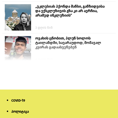
„ეკლესიას ჰქონდა შანსი, განზიდვისა
და ექსკლუზივის გზა კი არ აერჩია,
არამედ ინკლუზიის“
3 დღის წინ
ოჯახის ცნობით, ჰლუნ სოლოს
ტაილანდში, სავარაუდოდ, მომავალ
კვირას გადაასვენებენ
6 დღის წინ
პროკურატურამ გია ბარამიძის
განცხადებებზე სამშობლოს ღალატის
და საბოტაჟის მუხლებით გამოძიება
დაიწყო
1 დღის წინ
COVID-19
თურქეთის პარლამენტის წევრები
ანკარას აფხაზური პასპორტების
აღიარებისკენ მოუწოდებენ
პოლიტიკა