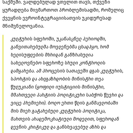
საქმეში. ვალდებულად ვთვლით თავს, თქვენი
ყურადღება მივმართოთ პრობლემისადმი, რომელიც
ქვეყნის ევროინტეგრაციისათვის უკიდურესად
მნიშვნელოვანია.
კულტურის სფეროში, უკანასკნელ პერიოდში,
განვითარებულმა მოვლენებმა ცხადჰყო, რომ
ხელისუფლების მხრიდან განზრახულია
სახელოვნებო სფეროზე სრული კონტროლის
დამყარება. ამ პროცესის სათავეში დგას კულტურის,
სპორტის და ახლგაზრდობის მინისტრი თეა
წულუკიანი (ყოფილი იუსტიციის მინისტრი,
მმართველი პარტიის პოლიტიკური საბჭოს წევრი და
ვიცე პრემიერი). ბოლო ერთი წლის განმავლობაში
მის მიერ გატარებული კულტურის პოლიტიკა,
მართვის არადემოკრატიული მოდელით, სფეროდან
დევნის კრიტიკულ და განსხვავებულ აზრს და