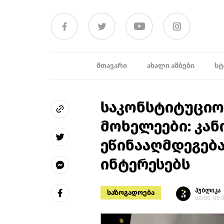
ᲛᲗᲐᲕᲐᲠᲘ
ᲐᲮᲐᲚᲘ ᲐᲛᲑᲔᲑᲘ
ᲡᲢ
საკონსტიტუციო
მოხელეები: კან
ეწინააღმდეგებ
ინტერესებს
პუბლიკა
საზოგადოება
00:06, 09 