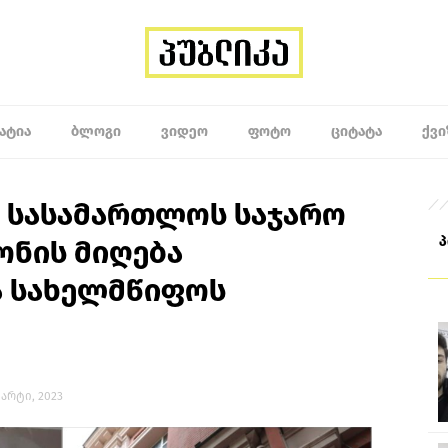
ᲐᲢᲘᲐ
ᲑᲚᲝᲒᲘ
ᲕᲘᲓᲔᲝ
ᲤᲝᲢᲝ
ᲪᲘᲢᲐᲢᲐ
ᲥᲕᲘ
 სასამართლოს საჯარო
ონის მიღება
ა სახელმწიფოს
მარტი, 2023