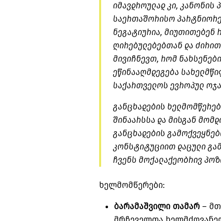
იმავდროულად კი, კანონის
საერთაშორისო პარტნიორე
ნეგატიურია, მიუთითებენ 
ღირებულებებთან და ძირით
მივიჩნევთ, რომ ნახსენებ
ეწინააღმდეგება სახელმწი
საქართველოს ევროპულ ოჯა
განცხადების ხელმომწერებ
შინაარსსა და მისგან მომ
განცხადების გამოქვეყნე
კონსტიტუციით დაცული გა
ჩვენს მოქალაქეობრივ პოზი
ხელმომწერები:
ბარამაშვილი თამარ
– მთ
მრჩეველთა ხელმძღვანე