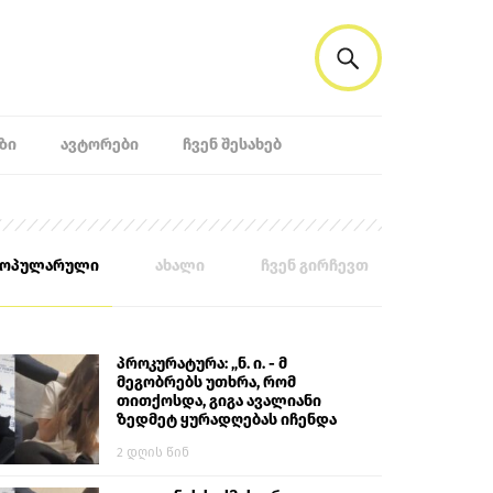
ᲖᲘ
ᲐᲕᲢᲝᲠᲔᲑᲘ
ᲩᲕᲔᲜ ᲨᲔᲡᲐᲮᲔᲑ
პოპულარული
ახალი
ჩვენ გირჩევთ
პროკურატურა: „ნ. ი. - მ
მეგობრებს უთხრა, რომ
თითქოსდა, გიგა ავალიანი
ზედმეტ ყურადღებას იჩენდა
მის მიმართ. ამით მან
2 დღის წინ
ალექსანდრე გაბაშვილი
წააქეზა, თავს დასხმოდა