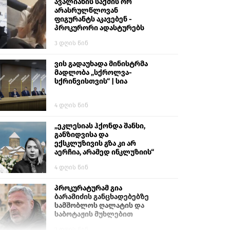
გიგა ავალიანს“
ავალიანის საქმის ორ
არასრულწლოვან
ფიგურანტს აკავებენ -
პროკურორი ადასტურებს
3 დღის წინ
ვის გადაუხადა მინისტრმა
მადლობა „სქროლვა-
სქრინვისთვის“ | სია
4 დღის წინ
„ეკლესიას ჰქონდა შანსი,
განზიდვისა და
ექსკლუზივის გზა კი არ
აერჩია, არამედ ინკლუზიის“
4 დღის წინ
პროკურატურამ გია
ბარამიძის განცხადებებზე
სამშობლოს ღალატის და
საბოტაჟის მუხლებით
გამოძიება დაიწყო
2 დღის წინ