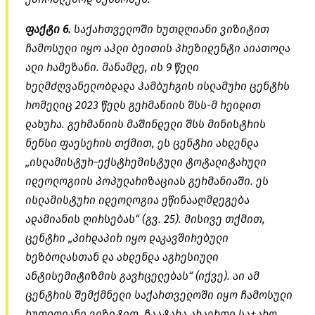
ფაქტი 6.
საქართველოში ხუთდღიანი ვიზიტით
ჩამოსული იყო
აჰლი
ბეითის
პრეზიდენტი აიათოლა
ალი
რამეზანი
. მანამდე, ის 9 წელი
ხელმძღვანელობდადა
ჰამბურგის ისლამური ცენტრს
რომელიც 2023 წელს გერმანიის შსს-მ
რეიდით
დახურა. გერმანიის მაშინდელი შსს მინისტრის
ნენსი
ფაესერის
თქმით, ეს ცენტრი ახდენდა
„
ისლამისტურ-ექსტრემისტული
ტოტალიტარული
იდეოლოგიის პოპულარიზაციას გერმანიაში. ეს
ისლამისტური იდეოლოგია ეწინააღმდეგება
ადამიანის ღირსებას“ (გვ. 25). მისივე თქმით,
ცენტრი „პირდაპირ იყო დაკავშირებული
ხეზბოლასთან
და ახდენდა აგრესიული
ანტისემიტიზმის
გავრცელებას“ (იქვე). აი ამ
ცენტრის შემქმნელი საქართველოში იყო ჩამოსული
ხუთდღიანი ვიზიტით, ჩაატარა არაერთი საჯარო