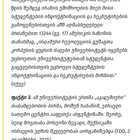
წლის შემდეგ ირანის უშიშროების მიერ მისი
სტუდენტების
ინდოქტრინაციის
და რეკრუტირების
გამოყენებისთვის აშშ აღმასრულებელი
ბრძანებით 13244 (გვ. 17) ამერიკის ხაზინის
თანახმად, „ისლამური რევოლუციის გუშაგთა
კორპუსის
ყუდსის
ძალები უნივერსიტეტს იყენებს
უცხოეთის უნივერსიტეტებთან სტუდენტთა
გაცვლებისთვის
უცხოელი სტუდენტების
ინდოქტრინაციის
და რეკრუტირების მიზნით.“
(იქვე)
ფაქტი 3.
ამ უნივერსიტეტის ერთმა „აკადემიური“
თაბამდებობის
პირმა,
მოშენ
რაბანიმ
, ებრაული
სათემო ცენტრი ააფეთქა არგენტინაში. მეორე,
სეიდ
მოჯთაბა
ჰოსეინი
ნეჯადი
, მექსიკაში
ისრაელის ელჩის მკვლელობას
აორგანიზებდა
(FDD, 2
დეკემბერი, 2025).