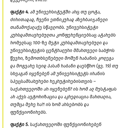
ფაქტი 4.
ამ უნივერსიტეტში არც თუ ცოტა,
ძირითადად, ჩვენი ეთნიკურად აზერბაიჯანელი
თანამოქალაქე სწავლობს. უნივერსიტეტი
კურსდამთავრებულთა
კონფერენციებსაც
ატარებს
რომელსაც 100-ზე მეტი კურსდამთავრებული და
უნივერსიტეტის ცენტრალური მმართველი საბჭოს
წევრი,
ზემოთხსენებული
მოშენ
რაბანის კოლეგა
და მოგვარე
სეიდ
ჰასან რაბანი დაესწრო (გვ. 19) თუ
სხვაგან იყენებენ ამ უნივერსიტეტს ირანის
სპეცსამსახურები
რეკრუტირებისთვის
–
საქართველოში არ იყენებენ? ის რომ ალ მუსტაფას
არ აქვს ავტორიზაცია და
აკრედიაცია
მართალია,
თუმცა მერე რა?! ის ხომ არსებობს და
ფუნქციონირებს.
ფაქტი 5.
საქართველოში ფუნქციონირებენ