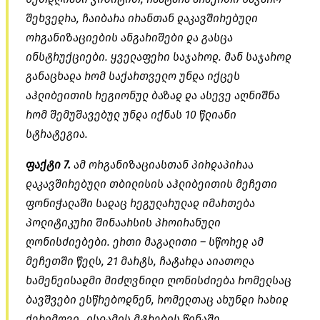
შეხვედრა, ჩაიბარა ირანთან დაკავშირებული
ორგანიზაციების ანგარიშები და გასცა
ინსტრუქციები. ყველაფერი საჯაროდ. მან საჯაროდ
განაცხადა რომ საქართველო უნდა იქცეს
აჰლიბეითის
რეგიონულ ბაზად და ასევე აღნიშნა
რომ შემუშავებულ უნდა იქნას 10 წლიანი
სტრატეგია.
ფაქტი 7.
ამ ორგანიზაციასთან პირდაპირაა
დაკავშირებული თბილისის
აჰლიბეითის
მეჩეთი
ფონიჭალაში სადაც რეგულარულად იმართება
პოლიტიკური შინაარსის პროირანული
ღონისძიებები. ერთი მაგალითი – სწორედ ამ
მეჩეთში წელს, 21 მარტს, ჩატარდა აიათოლა
ხამენეისადმი
მიძღვნილი ღონისძიება რომელსაც
ბავშვები ესწრებოდნენ, რომელთაც
ახუნდი
რახიდ
ქერიმოვი
„ისლამის მტრების წინაშე