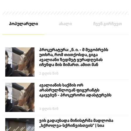
პოპულარული
ახალი
ჩვენ გირჩევთ
პროკურატურა: „ნ. ი. - მ მეგობრებს
უთხრა, რომ თითქოსდა, გიგა
ავალიანი ზედმეტ ყურადღებას
იჩენდა მის მიმართ. ამით მან
ალექსანდრე გაბაშვილი წააქეზა,
2 დღის წინ
თავს დასხმოდა გიგა ავალიანს“
ავალიანის საქმის ორ
არასრულწლოვან ფიგურანტს
აკავებენ - პროკურორი ადასტურებს
3 დღის წინ
ვის გადაუხადა მინისტრმა მადლობა
„სქროლვა-სქრინვისთვის“ | სია