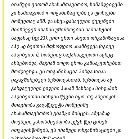
ირანული ვითომ არასამთავრობო, სინამდვილეში
კი სამთავრობო ორგანიზაციები და ფონდები
რომელთაც აშშ. და სხვა დასავლური ქვეყნები
მიიჩნევენ ირანის უშიშროების სამსახურის
საფარად
(გვ 23). ერთ-ერთი ასეთი ორგანიზაციაა
აჰლ
ალ
ბეითის
მფსოფლიო
ასამბვლეა
(იგივე
აჰლიბეითი
), რომელიც საქართველოში ადრეც
არსებობდა, მაგრამ ბოლო დროს განსაკუთრებით
მოძლიერდა. ეს ორგანიზაცია პირდაპირაა
დაკავშირებული
ხეზბოლასთან
.
ხეზბოლას
აწ
გარდაცვლილი ლიდერი ჰასან
ნასრალა
პირდაპირ
აჰლიბეითის
ბორდის წევრი იყო. თუ ამერიკის
მთავრობა გადაწყვეტს რომელიმე
არასამთავრობოს გრანტი მისცეს, ამჟამად
მოქმედი კანონმდებლობა ექვს წელ ციხეს
ითვალისწინებს, ეს ირანული ორგანიზაციები კი
უპრობლემოდ მუშაობენ.