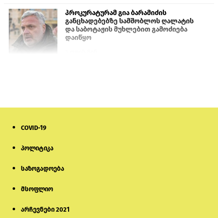
პროკურატურამ გია ბარამიძის
განცხადებებზე სამშობლოს ღალატის
და საბოტაჟის მუხლებით გამოძიება
დაიწყო
3 დღის წინ
თურქეთის პარლამენტის წევრები
ანკარას აფხაზური პასპორტების
აღიარებისკენ მოუწოდებენ
2 დღის წინ
COVID-19
მონიტორი: პირები, რომლებიც
თაღლითურ ქოლცენტრში
მუშაობდნენ, სავარაუდოდ, ისევ
პოლიტიკა
აგრძელებენ დანაშაულებრივ
საქმიანობას
საზოგადოება
5 დღის წინ
მსოფლიო
რას ამბობს საქმის პროკურორი
არასრულწლოვნებისთვის
პატიმრობის შეფარდებაზე
არჩევნები 2021