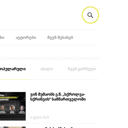
ᲖᲘ
ᲐᲕᲢᲝᲠᲔᲑᲘ
ᲩᲕᲔᲜ ᲨᲔᲡᲐᲮᲔᲑ
პოპულარული
ახალი
ჩვენ გირჩევთ
ვინ მუშაობს ე.წ. „სქროლვა-
სქრინვის" სამმართველოში
6 დღის წინ