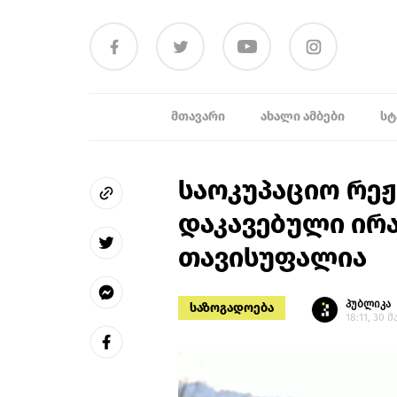
ᲛᲗᲐᲕᲐᲠᲘ
ᲐᲮᲐᲚᲘ ᲐᲛᲑᲔᲑᲘ
ᲡᲢ
საოკუპაციო რეჟ
დაკავებული ირ
თავისუფალია
პუბლიკა
საზოგადოება
18:11, 30 