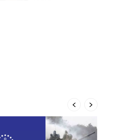
პროკურატურამ გია
ბარამიძის განცხადებებზე
სამშობლოს ღალატის და
საბოტაჟის მუხლებით
გამოძიება დაიწყო
4 საათის წინ
მიქანაძე: სტუდენტი
მობილობით კერძო
უნივერსიტეტში თუ
გადადის, დაფინანსება აღარ
ექნება
6 დღის წინ
ნიკოლ ფაშინიანის ცოლს,
ანნა აკობიანს მოკვლით
დაემუქრნენ — სომხეთში
გამოძიება დაიწყო
5 დღის წინ
მონიტორი: პირები,
რომლებიც თაღლითურ
ქოლცენტრში მუშაობდნენ,