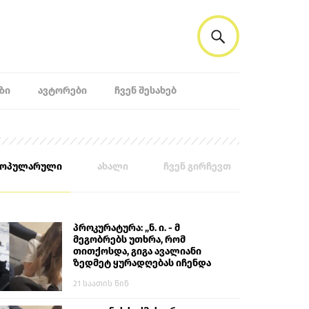
ᲖᲘ
ᲐᲕᲢᲝᲠᲔᲑᲘ
ᲩᲕᲔᲜ ᲨᲔᲡᲐᲮᲔᲑ
პოპულარული
ახალი
ჩვენ გირჩევთ
პროკურატურა: „ნ. ი. - მ
მეგობრებს უთხრა, რომ
თითქოსდა, გიგა ავალიანი
ზედმეტ ყურადღებას იჩენდა
მის მიმართ. ამით მან
21 საათის წინ
ალექსანდრე გაბაშვილი
წააქეზა, თავს დასხმოდა