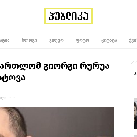
ᲐᲢᲘᲐ
ᲑᲚᲝᲒᲘ
ᲕᲘᲓᲔᲝ
ᲤᲝᲢᲝ
ᲪᲘᲢᲐᲢᲐ
ᲥᲕᲘ
მართლომ გიორგი რურუა
ატოვა
რილი, 2020