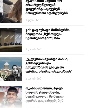
გიგა ავალიანს“
ავალიანის საქმის ორ
არასრულწლოვან
ფიგურანტს აკავებენ -
პროკურორი ადასტურებს
1 დღის წინ
ვის გადაუხადა მინისტრმა
მადლობა „სქროლვა-
სქრინვისთვის“ | სია
2 დღის წინ
„ეკლესიას ჰქონდა შანსი,
განზიდვისა და
ექსკლუზივის გზა კი არ
აერჩია, არამედ ინკლუზიის“
2 დღის წინ
ოჯახის ცნობით, ჰლუნ
სოლოს ტაილანდში,
სავარაუდოდ, მომავალ
კვირას გადაასვენებენ
5 დღის წინ