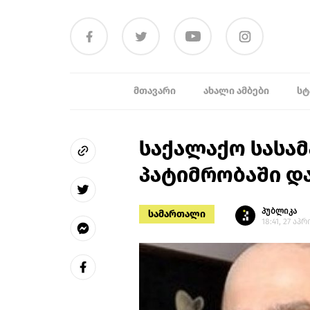
ᲛᲗᲐᲕᲐᲠᲘ
ᲐᲮᲐᲚᲘ ᲐᲛᲑᲔᲑᲘ
ᲡᲢ
საქალაქო სასა
პატიმრობაში დ
პუბლიკა
სამართალი
18:41, 27 აპ