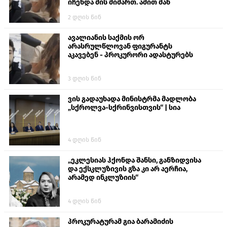
იჩენდა მის მიმართ. ამით მან
ალექსანდრე გაბაშვილი წააქეზა,
2 დღის წინ
თავს დასხმოდა გიგა ავალიანს“
ავალიანის საქმის ორ
არასრულწლოვან ფიგურანტს
აკავებენ - პროკურორი ადასტურებს
3 დღის წინ
ვის გადაუხადა მინისტრმა მადლობა
„სქროლვა-სქრინვისთვის“ | სია
4 დღის წინ
„ეკლესიას ჰქონდა შანსი, განზიდვისა
და ექსკლუზივის გზა კი არ აერჩია,
არამედ ინკლუზიის“
4 დღის წინ
პროკურატურამ გია ბარამიძის