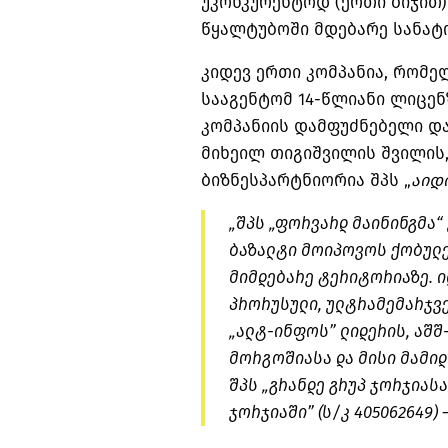
უკონკურენტოდ (ერთი ბიჯით)
წყალტუბოში მდებარე სანატო
კიდევ ერთი კომპანია, რომ
სააგენტომ 14-წლიანი ლიცენზ
კომპანიის დამფუძნებელი და
მიხეილ თიგიშვილის შვილის
ბიზნესპარტნიორია შპს „
აიდ
„შპს „ფორვარდ მაინინგმა“ 
ბაზალტი მოიპოვოს ქობულე
მიმდებარე ტერიტორიაზე. ილ
პრორუსული, ულტრამემარჯვ
„ალტ-
ინფოს
” ლიდერის, აშ
მორგოშიასა და მისი მამი
შპს „გრანდე
გრუპ
ჯორჯიასა”
ჯორჯიაში” (ს/
კ
405062649) 