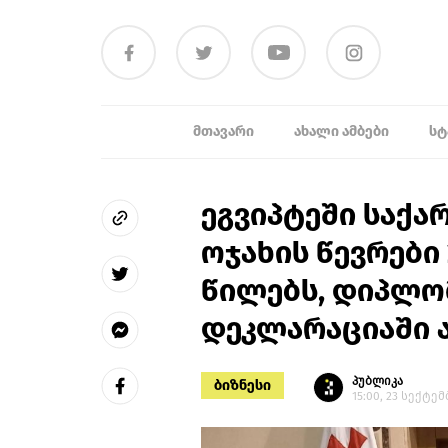
ᲛᲗᲐᲕᲐᲠᲘ
ᲐᲮᲐᲚᲘ ᲐᲛᲑᲔᲑᲘ
ᲡᲢ
ეგვიპტეში საქა
ოჯახის წევრები
წილებს, დიპლო
დეკლარაციაში არ
პუბლიკა
ბიზნესი
15:00, 23 სექტემ