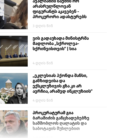
გიგა ავალიანს“
ავალიანის საქმის ორ
არასრულწლოვან
ფიგურანტს აკავებენ -
პროკურორი ადასტურებს
3 დღის წინ
ვის გადაუხადა მინისტრმა
მადლობა „სქროლვა-
სქრინვისთვის“ | სია
4 დღის წინ
„ეკლესიას ჰქონდა შანსი,
განზიდვისა და
ექსკლუზივის გზა კი არ
აერჩია, არამედ ინკლუზიის“
4 დღის წინ
პროკურატურამ გია
ბარამიძის განცხადებებზე
სამშობლოს ღალატის და
საბოტაჟის მუხლებით
გამოძიება დაიწყო
2 დღის წინ