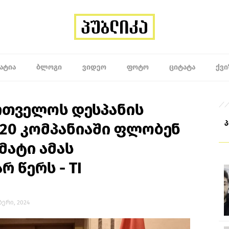
ᲐᲢᲘᲐ
ᲑᲚᲝᲒᲘ
ᲕᲘᲓᲔᲝ
ᲤᲝᲢᲝ
ᲪᲘᲢᲐᲢᲐ
ᲥᲕᲘ
რთველოს დესპანის
 20 კომპანიაში ფლობენ
მატი ამას
 წერს - TI
ბერი, 2024