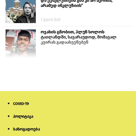
და ექსკლუზივის გზა კი არ აერჩია,
არამედ ინკლუზიის“
1 დღის წინ
ოჯახის ცნობით, ჰლუნ სოლოს
ტაილანდში, სავარაუდოდ, მომავალ
კვირას გადაასვენებენ
4 დღის წინ
სომხეთში რუს ბლოგერს სომხების
შეურაცხმყოფელი განცხადებების
გამო ბრალი წარუდგინეს
6 დღის წინ
COVID-19
ისტორიაში პირველად სომხეთის
კათოლიკოსი სასამართლოს წინაშე
წარსდგება
პოლიტიკა
საზოგადოება
6 დღის წინ