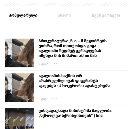
პოპულარული
ახალი
ჩვენ გირჩევთ
პროკურატურა: „ნ. ი. - მ მეგობრებს
უთხრა, რომ თითქოსდა, გიგა
ავალიანი ზედმეტ ყურადღებას
იჩენდა მის მიმართ. ამით მან
ალექსანდრე გაბაშვილი წააქეზა,
2 დღის წინ
თავს დასხმოდა გიგა ავალიანს“
ავალიანის საქმის ორ
არასრულწლოვან ფიგურანტს
აკავებენ - პროკურორი ადასტურებს
3 დღის წინ
ვის გადაუხადა მინისტრმა მადლობა
„სქროლვა-სქრინვისთვის“ | სია