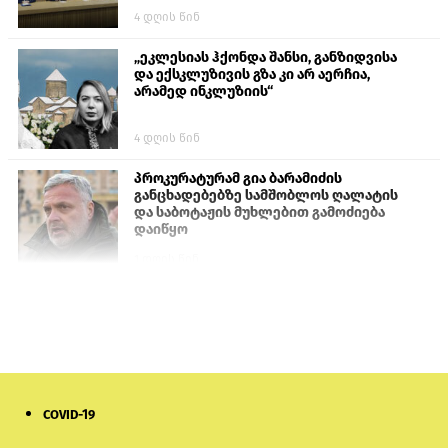
4 დღის წინ
„ეკლესიას ჰქონდა შანსი, განზიდვისა
და ექსკლუზივის გზა კი არ აერჩია,
არამედ ინკლუზიის“
4 დღის წინ
პროკურატურამ გია ბარამიძის
განცხადებებზე სამშობლოს ღალატის
და საბოტაჟის მუხლებით გამოძიება
დაიწყო
1 დღის წინ
თურქეთის პარლამენტის წევრები
ანკარას აფხაზური პასპორტების
აღიარებისკენ მოუწოდებენ
1 დღის წინ
COVID-19
ნიკოლ ფაშინიანის ცოლს, ანნა
აკობიანს მოკვლით დაემუქრნენ —