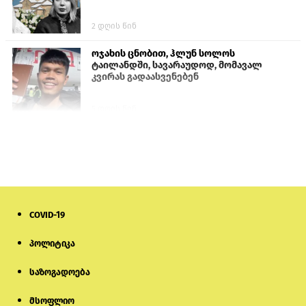
2 დღის წინ
ოჯახის ცნობით, ჰლუნ სოლოს
ტაილანდში, სავარაუდოდ, მომავალ
კვირას გადაასვენებენ
5 დღის წინ
სემეკმა ელექტროენერგიის სრულ
გათიშვაზე პირველადი შეფასება
წარადგინა
6 დღის წინ
COVID-19
მიქანაძე: სტუდენტი მობილობით
კერძო უნივერსიტეტში თუ გადადის,
დაფინანსება აღარ ექნება
პოლიტიკა
საზოგადოება
5 დღის წინ
მსოფლიო
ნიკოლ ფაშინიანის ცოლს, ანნა