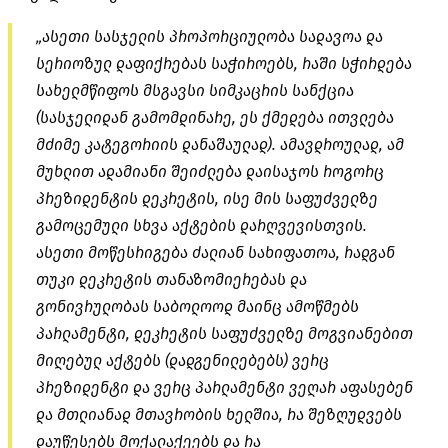
„ასეთი სასჯელის პროპორციულობა სადავოა და
სერიოზულ დაფიქრებას საჭიროებს, რაში სჭირდება
სახელმწიფოს მსგავსი სიმკაცრის სანქცია
(სასჯელიდან გამომდინარე, ეს ქმედება ითვლება
მძიმე კატეგორიის დანაშაულად). ამავდროულად, ამ
მუხლით ადამიანი შეიძლება დაისაჯოს როგორც
პრეზიდენტის დეკრეტის, ისე მის საფუძველზე
გამოცემული სხვა აქტების დარღვევისთვის.
ასეთი მოწესრიგება ძალიან სახიფათოა, რადგან
თუკი დეკრეტის თანაზომიერებას და
გონივრულობას საბოლოოდ მაინც ამოწმებს
პარლამენტი, დეკრეტის საფუძველზე მოგვიანებით
მიღებულ აქტებს (დადგენილებებს) ვერც
პრეზიდენტი და ვერც პარლამენტი ვეღარ აფასებენ
და მთლიანად მთავრობის ხელშია, რა შეზღუდვებს
დაუწესებს მოქალაქეებს და რა