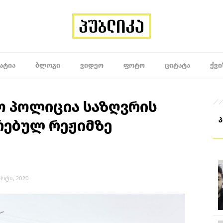
ᲐᲢᲘᲐ
ᲑᲚᲝᲒᲘ
ᲕᲘᲓᲔᲝ
ᲤᲝᲢᲝ
ᲪᲘᲢᲐᲢᲐ
ᲥᲕᲘ
ო პოლიცია საზღვრის
რებულ რეჟიმზე
მარტი, 2020