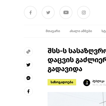
ᲛᲗᲐᲕᲐᲠᲘ
ᲐᲮᲐᲚᲘ ᲐᲛᲑᲔᲑᲘ
ᲡᲢ
შსს-ს სასაზღვრ
დაცვის გაძლიე
გადავიდა
პუბლიკა
საზოგადოება
10:17, 20 