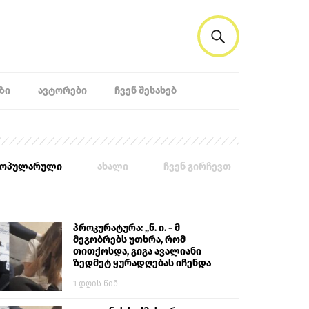
ᲖᲘ
ᲐᲕᲢᲝᲠᲔᲑᲘ
ᲩᲕᲔᲜ ᲨᲔᲡᲐᲮᲔᲑ
პოპულარული
ახალი
ჩვენ გირჩევთ
პროკურატურა: „ნ. ი. - მ
მეგობრებს უთხრა, რომ
თითქოსდა, გიგა ავალიანი
ზედმეტ ყურადღებას იჩენდა
მის მიმართ. ამით მან
1 დღის წინ
ალექსანდრე გაბაშვილი
წააქეზა, თავს დასხმოდა