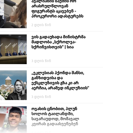
გიგა ავალიანს“
ავალიანის საქმის ორ
არასრულწლოვან
ფიგურანტს აკავებენ -
პროკურორი ადასტურებს
2 დღის წინ
ვის გადაუხადა მინისტრმა
მადლობა „სქროლვა-
სქრინვისთვის“ | სია
3 დღის წინ
„ეკლესიას ჰქონდა შანსი,
განზიდვისა და
ექსკლუზივის გზა კი არ
აერჩია, არამედ ინკლუზიის“
3 დღის წინ
ოჯახის ცნობით, ჰლუნ
სოლოს ტაილანდში,
სავარაუდოდ, მომავალ
კვირას გადაასვენებენ
6 დღის წინ