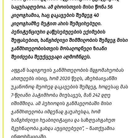
საყურადღებოა. ამ დროისთვის მისი წონა 56
კილოგრამია, რაც დაკავების შემდეგ 40
კილოგრამზე მეტით არის შემცირებული.
პენიტენციური დაწესებულების ექიმების
შეფასებით, ხანგრძლივი შიმშილობის შემდეგ მისი
ჯანმრთელობისთვის მოსალოდნელი ზიანი
შეიძლება შეუქცევადი აღმოჩნდეს.
აფგან სადიგოვის ჯანმრთელობის მდგომარეობას
ართულებს ისიც, რომ 2020 წელს, აზერბაიჯანში
უკანონოდ მეორედ დაკავების შემდეგ, როდესაც მას
7-წლიანი პატიმრობა მიუსაჯეს, მან 242 დღე
იშიმშილა. ამ პერიოდის განმავლობაში მისი
ჯანმრთელობა იმდენად გაუარესდა, რომ
ხანგრძლივი რეაბილიტაცია და საზღვარგარეთ
მკურნალობა გახდა აუცილებელი”, – ნათქვამია
ინფორმაციაში.