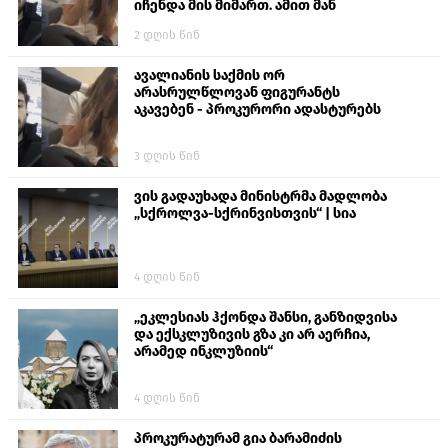
იჩენდა მის მიმართ. ამით მან
ალექსანდრე გაბაშვილი წააქეზა,
2 დღის წინ
თავს დასხმოდა გიგა ავალიანს“
ავალიანის საქმის ორ
არასრულწლოვან ფიგურანტს
აკავებენ - პროკურორი ადასტურებს
3 დღის წინ
ვის გადაუხადა მინისტრმა მადლობა
„სქროლვა-სქრინვისთვის“ | სია
4 დღის წინ
„ეკლესიას ჰქონდა შანსი, განზიდვისა
და ექსკლუზივის გზა კი არ აერჩია,
არამედ ინკლუზიის“
4 დღის წინ
პროკურატურამ გია ბარამიძის