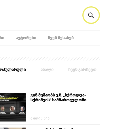
ᲖᲘ
ᲐᲕᲢᲝᲠᲔᲑᲘ
ᲩᲕᲔᲜ ᲨᲔᲡᲐᲮᲔᲑ
პოპულარული
ახალი
ჩვენ გირჩევთ
ვინ მუშაობს ე.წ. „სქროლვა-
სქრინვის" სამმართველოში
6 დღის წინ