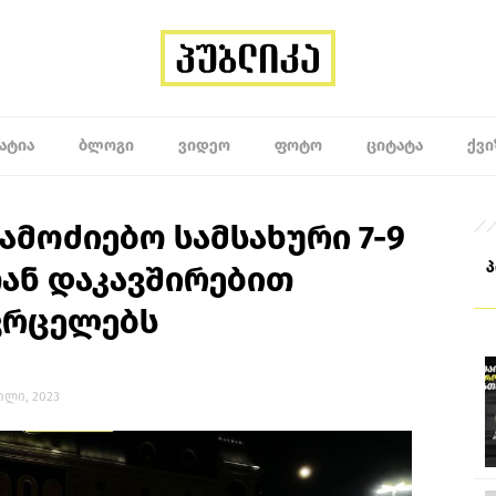
ᲐᲢᲘᲐ
ᲑᲚᲝᲒᲘ
ᲕᲘᲓᲔᲝ
ᲤᲝᲢᲝ
ᲪᲘᲢᲐᲢᲐ
ᲥᲕᲘ
ამოძიებო სამსახური 7-9
თან დაკავშირებით
ვრცელებს
რილი, 2023