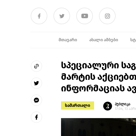
ᲛᲗᲐᲕᲐᲠᲘ
ᲐᲮᲐᲚᲘ ᲐᲛᲑᲔᲑᲘ
ᲡᲢ
სპეციალური საგ
მარტის აქციებ
ინფორმაციას ა
პუბლიკა
სამართალი
17:04, 13 აპ