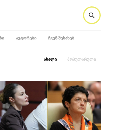
ᲖᲘ
ᲐᲕᲢᲝᲠᲔᲑᲘ
ᲩᲕᲔᲜ ᲨᲔᲡᲐᲮᲔᲑ
ახალი
პოპულარული