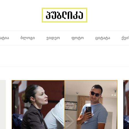
ᲐᲢᲘᲐ
ᲑᲚᲝᲒᲘ
ᲕᲘᲓᲔᲝ
ᲤᲝᲢᲝ
ᲪᲘᲢᲐᲢᲐ
ᲥᲕᲘ