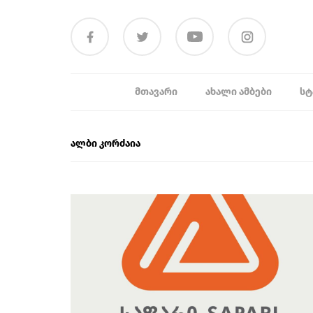
ᲛᲗᲐᲕᲐᲠᲘ
ᲐᲮᲐᲚᲘ ᲐᲛᲑᲔᲑᲘ
ᲡᲢ
ალბი კორძაია