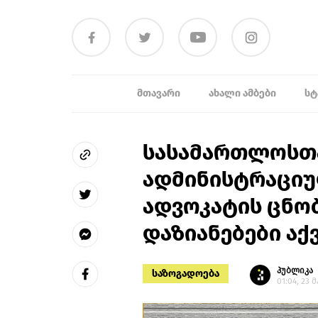
ᲛᲗᲐᲕᲐᲠᲘ
ᲐᲮᲐᲚᲘ ᲐᲛᲑᲔᲑᲘ
ᲡᲢ
სასამართლოსთა
ადმინისტრაციულ
ადვოკატის ცნობ
დაზიანებები აქ
პუბლიკა
საზოგადოება
01:04, 23 