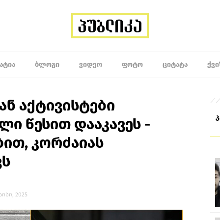
ᲐᲢᲘᲐ
ᲑᲚᲝᲒᲘ
ᲕᲘᲓᲔᲝ
ᲤᲝᲢᲝ
ᲪᲘᲢᲐᲢᲐ
ᲥᲕᲘ
ნ აქტივისტები
ი წესით დააკავეს -
ით, კორძაიას
ვს
მაისი, 2025