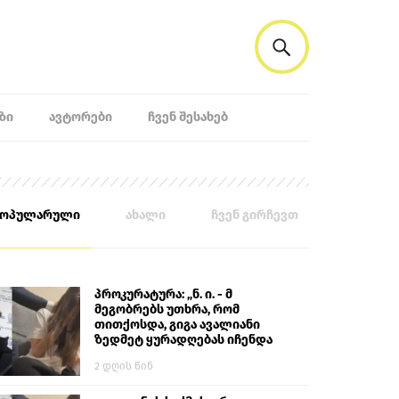
ᲖᲘ
ᲐᲕᲢᲝᲠᲔᲑᲘ
ᲩᲕᲔᲜ ᲨᲔᲡᲐᲮᲔᲑ
პოპულარული
ახალი
ჩვენ გირჩევთ
პროკურატურა: „ნ. ი. - მ
მეგობრებს უთხრა, რომ
თითქოსდა, გიგა ავალიანი
ზედმეტ ყურადღებას იჩენდა
მის მიმართ. ამით მან
2 დღის წინ
ალექსანდრე გაბაშვილი
წააქეზა, თავს დასხმოდა