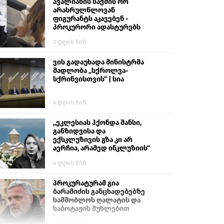
გიგა ავალიანს“
ავალიანის საქმის ორ
არასრულწლოვან
ფიგურანტს აკავებენ -
პროკურორი ადასტურებს
3 დღის წინ
ვის გადაუხადა მინისტრმა
მადლობა „სქროლვა-
სქრინვისთვის“ | სია
4 დღის წინ
„ეკლესიას ჰქონდა შანსი,
განზიდვისა და
ექსკლუზივის გზა კი არ
აერჩია, არამედ ინკლუზიის“
4 დღის წინ
პროკურატურამ გია
ბარამიძის განცხადებებზე
სამშობლოს ღალატის და
საბოტაჟის მუხლებით
გამოძიება დაიწყო
2 დღის წინ