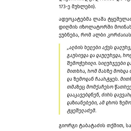
173-ე მუხლები).
ადვოკატებმა ლაშა ტყეშელაძ
დიღმის იზოლატორში მოინახ
ეუბნება, რომ ალბი კორძაიას
„
ალბის
ხელები აქვს დალურჯ
გაუსივდა და დაულურჯდა, რო
შემოჭერილი. სილურჯეები დ
მითხრა, რომ მასზე მოხდა 
და ზემოდან ჩაარტყეს. მით
თმაზეც მომქაჩესო წათრევ
დააკავებდნენ, ძირს დავვა
დაზიანებები, ამ დროს ზემო
ტყეშელაძემ.
გიორგი ტაბატაძის თქმით, სა