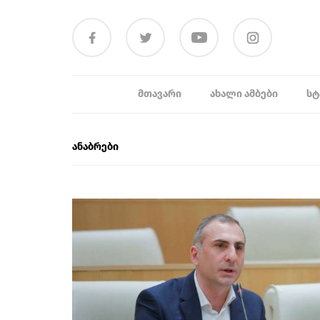
ᲛᲗᲐᲕᲐᲠᲘ
ᲐᲮᲐᲚᲘ ᲐᲛᲑᲔᲑᲘ
ᲡᲢ
ანაბრები