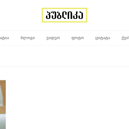
ᲐᲢᲘᲐ
ᲑᲚᲝᲒᲘ
ᲕᲘᲓᲔᲝ
ᲤᲝᲢᲝ
ᲪᲘᲢᲐᲢᲐ
ᲥᲕᲘ