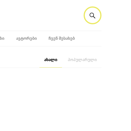
ᲖᲘ
ᲐᲕᲢᲝᲠᲔᲑᲘ
ᲩᲕᲔᲜ ᲨᲔᲡᲐᲮᲔᲑ
ახალი
პოპულარული