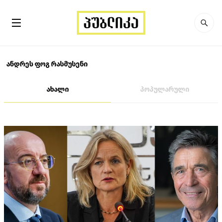
ანდრეს ფოგ რასმუსენი
ახალი
პოპულარული