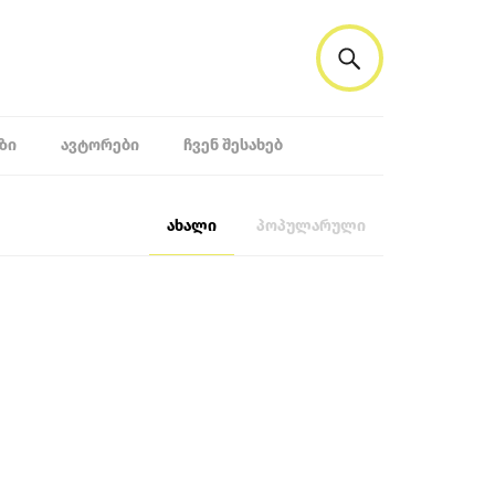
ᲖᲘ
ᲐᲕᲢᲝᲠᲔᲑᲘ
ᲩᲕᲔᲜ ᲨᲔᲡᲐᲮᲔᲑ
ახალი
პოპულარული