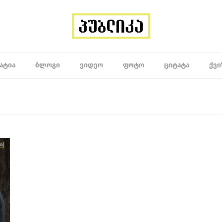
ᲐᲢᲘᲐ
ᲑᲚᲝᲒᲘ
ᲕᲘᲓᲔᲝ
ᲤᲝᲢᲝ
ᲪᲘᲢᲐᲢᲐ
ᲥᲕᲘ