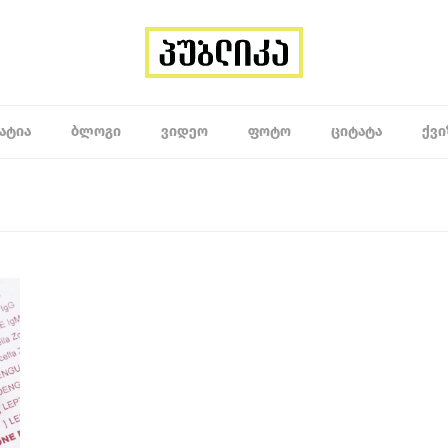
ᲐᲢᲘᲐ
ᲑᲚᲝᲒᲘ
ᲕᲘᲓᲔᲝ
ᲤᲝᲢᲝ
ᲪᲘᲢᲐᲢᲐ
ᲥᲕᲘ