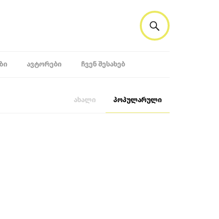
ᲖᲘ
ᲐᲕᲢᲝᲠᲔᲑᲘ
ᲩᲕᲔᲜ ᲨᲔᲡᲐᲮᲔᲑ
ახალი
პოპულარული