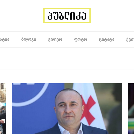
ᲐᲢᲘᲐ
ᲑᲚᲝᲒᲘ
ᲕᲘᲓᲔᲝ
ᲤᲝᲢᲝ
ᲪᲘᲢᲐᲢᲐ
ᲥᲕᲘ