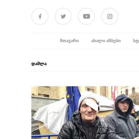
ᲛᲗᲐᲕᲐᲠᲘ
ᲐᲮᲐᲚᲘ ᲐᲛᲑᲔᲑᲘ
ᲡᲢ
დაშლა