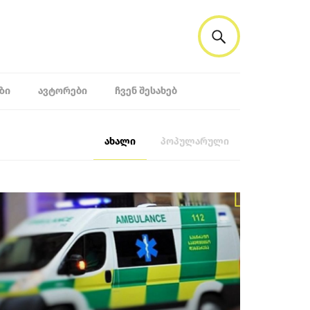
ᲖᲘ
ᲐᲕᲢᲝᲠᲔᲑᲘ
ᲩᲕᲔᲜ ᲨᲔᲡᲐᲮᲔᲑ
ახალი
პოპულარული