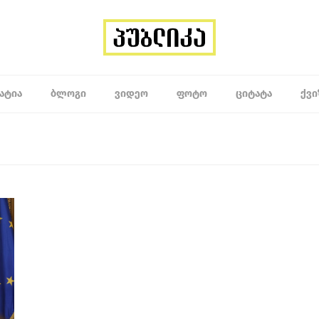
ᲐᲢᲘᲐ
ᲑᲚᲝᲒᲘ
ᲕᲘᲓᲔᲝ
ᲤᲝᲢᲝ
ᲪᲘᲢᲐᲢᲐ
ᲥᲕᲘ