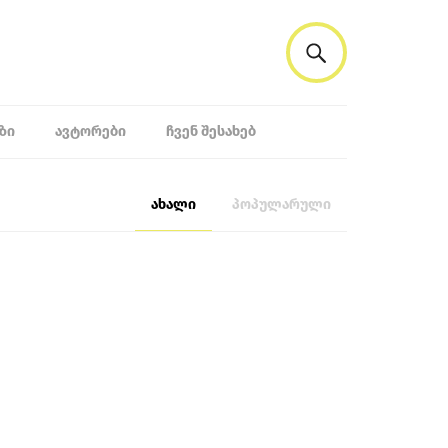
ᲖᲘ
ᲐᲕᲢᲝᲠᲔᲑᲘ
ᲩᲕᲔᲜ ᲨᲔᲡᲐᲮᲔᲑ
ახალი
პოპულარული