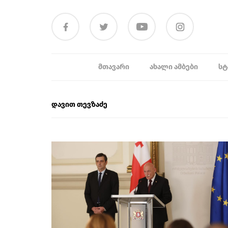
ᲛᲗᲐᲕᲐᲠᲘ
ᲐᲮᲐᲚᲘ ᲐᲛᲑᲔᲑᲘ
ᲡᲢ
დავით თევზაძე