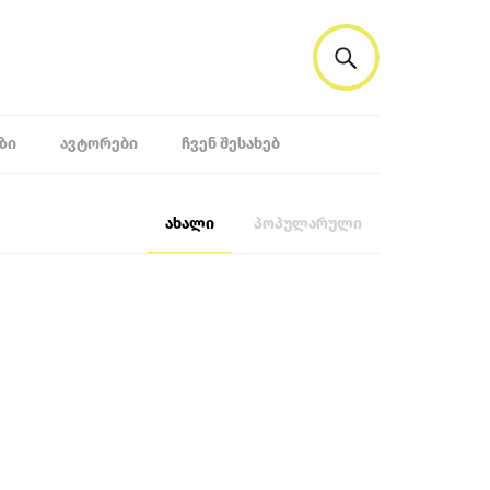
ᲖᲘ
ᲐᲕᲢᲝᲠᲔᲑᲘ
ᲩᲕᲔᲜ ᲨᲔᲡᲐᲮᲔᲑ
ახალი
პოპულარული