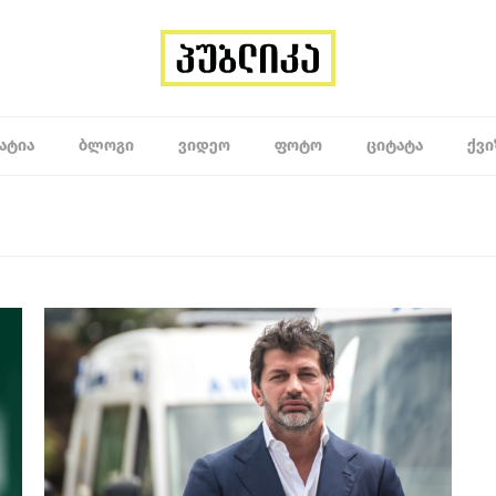
ᲐᲢᲘᲐ
ᲑᲚᲝᲒᲘ
ᲕᲘᲓᲔᲝ
ᲤᲝᲢᲝ
ᲪᲘᲢᲐᲢᲐ
ᲥᲕᲘ