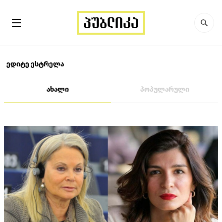
ედიტე ესტრელა
ახალი
პოპულარული