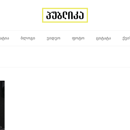
ᲐᲢᲘᲐ
ᲑᲚᲝᲒᲘ
ᲕᲘᲓᲔᲝ
ᲤᲝᲢᲝ
ᲪᲘᲢᲐᲢᲐ
ᲥᲕᲘ