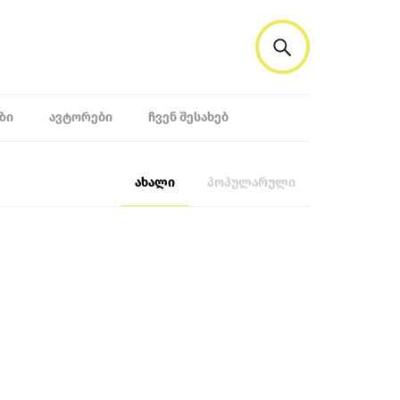
ᲖᲘ
ᲐᲕᲢᲝᲠᲔᲑᲘ
ᲩᲕᲔᲜ ᲨᲔᲡᲐᲮᲔᲑ
ახალი
პოპულარული