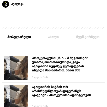
პუბლიკა
პოპულარული
ახალი
ჩვენ გირჩევთ
პროკურატურა: „ნ. ი. - მ მეგობრებს
უთხრა, რომ თითქოსდა, გიგა
ავალიანი ზედმეტ ყურადღებას
იჩენდა მის მიმართ. ამით მან
ალექსანდრე გაბაშვილი წააქეზა,
2 დღის წინ
თავს დასხმოდა გიგა ავალიანს“
ავალიანის საქმის ორ
არასრულწლოვან ფიგურანტს
აკავებენ - პროკურორი ადასტურებს
3 დღის წინ