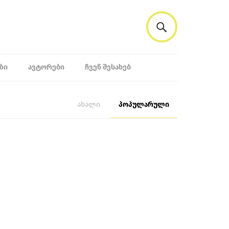
ᲖᲘ
ᲐᲕᲢᲝᲠᲔᲑᲘ
ᲩᲕᲔᲜ ᲨᲔᲡᲐᲮᲔᲑ
ახალი
პოპულარული