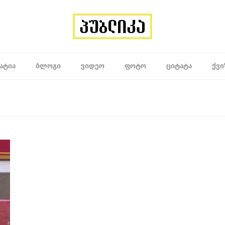
ᲐᲢᲘᲐ
ᲑᲚᲝᲒᲘ
ᲕᲘᲓᲔᲝ
ᲤᲝᲢᲝ
ᲪᲘᲢᲐᲢᲐ
ᲥᲕᲘ