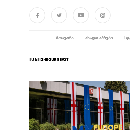
ᲛᲗᲐᲕᲐᲠᲘ
ᲐᲮᲐᲚᲘ ᲐᲛᲑᲔᲑᲘ
ᲡᲢ
EU NEIGHBOURS EAST