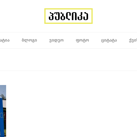
ᲐᲢᲘᲐ
ᲑᲚᲝᲒᲘ
ᲕᲘᲓᲔᲝ
ᲤᲝᲢᲝ
ᲪᲘᲢᲐᲢᲐ
ᲥᲕᲘ