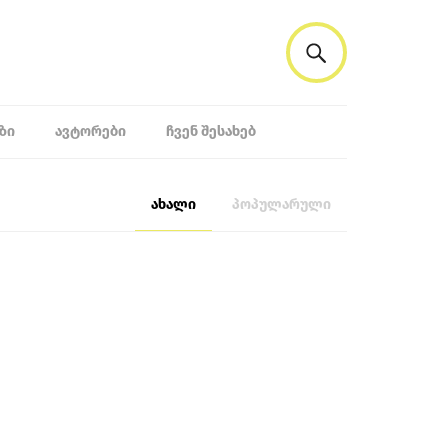
ᲖᲘ
ᲐᲕᲢᲝᲠᲔᲑᲘ
ᲩᲕᲔᲜ ᲨᲔᲡᲐᲮᲔᲑ
ახალი
პოპულარული