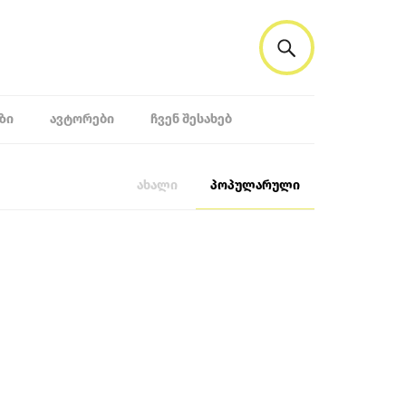
ᲖᲘ
ᲐᲕᲢᲝᲠᲔᲑᲘ
ᲩᲕᲔᲜ ᲨᲔᲡᲐᲮᲔᲑ
ახალი
პოპულარული