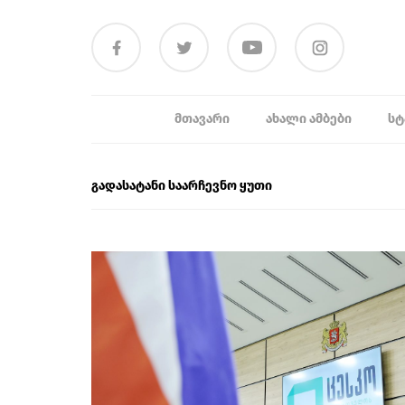
ᲛᲗᲐᲕᲐᲠᲘ
ᲐᲮᲐᲚᲘ ᲐᲛᲑᲔᲑᲘ
ᲡᲢ
გადასატანი საარჩევნო ყუთი