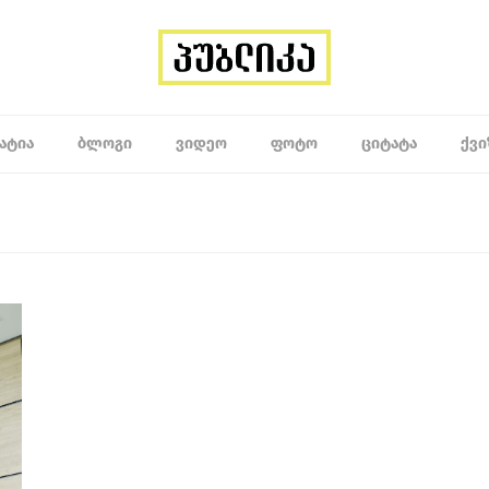
ᲐᲢᲘᲐ
ᲑᲚᲝᲒᲘ
ᲕᲘᲓᲔᲝ
ᲤᲝᲢᲝ
ᲪᲘᲢᲐᲢᲐ
ᲥᲕᲘ