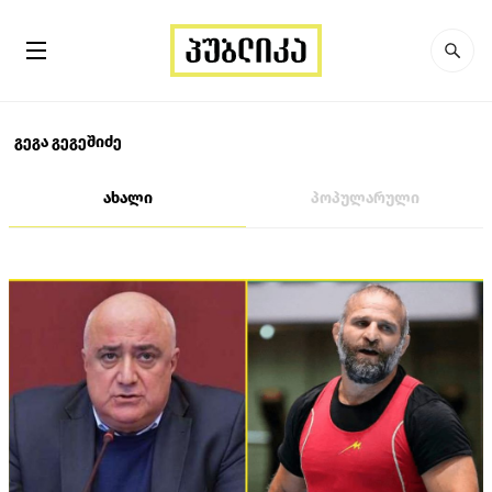
გეგა გეგეშიძე
ახალი
პოპულარული