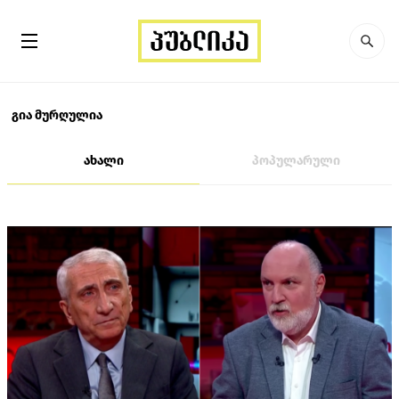
გია მურღულია
ახალი
პოპულარული