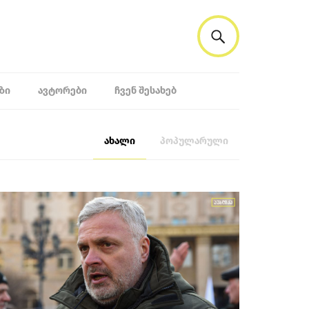
ᲖᲘ
ᲐᲕᲢᲝᲠᲔᲑᲘ
ᲩᲕᲔᲜ ᲨᲔᲡᲐᲮᲔᲑ
ახალი
პოპულარული