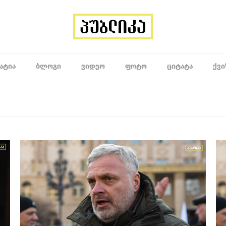
ᲐᲢᲘᲐ
ᲑᲚᲝᲒᲘ
ᲕᲘᲓᲔᲝ
ᲤᲝᲢᲝ
ᲪᲘᲢᲐᲢᲐ
ᲥᲕᲘ