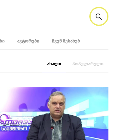
ᲖᲘ
ᲐᲕᲢᲝᲠᲔᲑᲘ
ᲩᲕᲔᲜ ᲨᲔᲡᲐᲮᲔᲑ
ახალი
პოპულარული