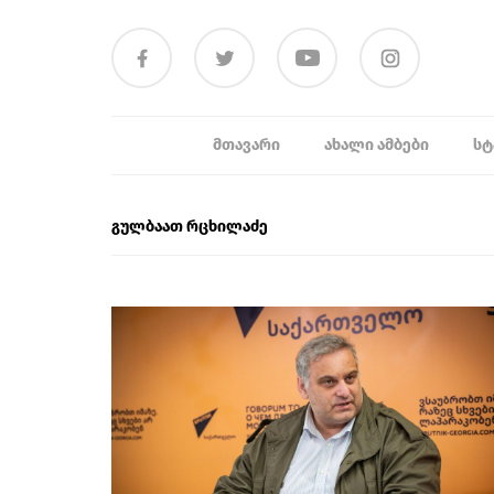
ᲛᲗᲐᲕᲐᲠᲘ
ᲐᲮᲐᲚᲘ ᲐᲛᲑᲔᲑᲘ
ᲡᲢ
გულბაათ რცხილაძე