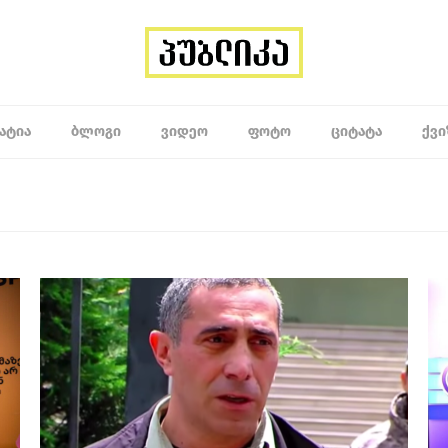
ᲐᲢᲘᲐ
ᲑᲚᲝᲒᲘ
ᲕᲘᲓᲔᲝ
ᲤᲝᲢᲝ
ᲪᲘᲢᲐᲢᲐ
ᲥᲕᲘ