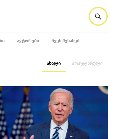
ᲖᲘ
ᲐᲕᲢᲝᲠᲔᲑᲘ
ᲩᲕᲔᲜ ᲨᲔᲡᲐᲮᲔᲑ
ახალი
პოპულარული