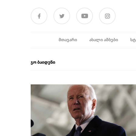
ᲛᲗᲐᲕᲐᲠᲘ
ᲐᲮᲐᲚᲘ ᲐᲛᲑᲔᲑᲘ
ᲡᲢ
ჯო ბაიდენი