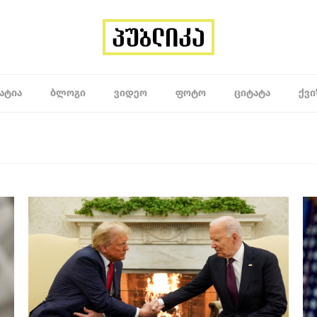
ᲐᲢᲘᲐ
ᲑᲚᲝᲒᲘ
ᲕᲘᲓᲔᲝ
ᲤᲝᲢᲝ
ᲪᲘᲢᲐᲢᲐ
ᲥᲕᲘ