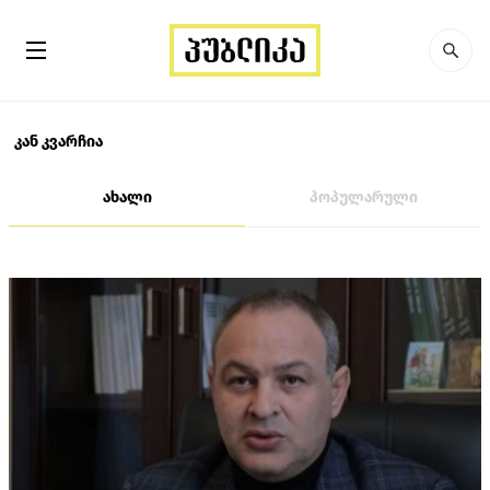
კან კვარჩია
ახალი
პოპულარული