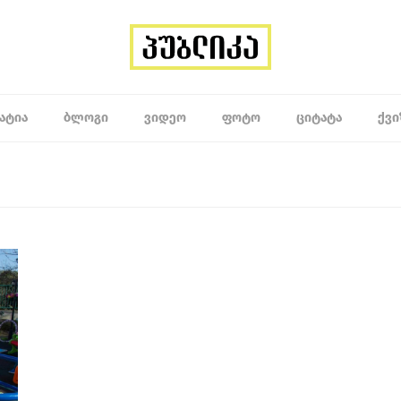
ᲐᲢᲘᲐ
ᲑᲚᲝᲒᲘ
ᲕᲘᲓᲔᲝ
ᲤᲝᲢᲝ
ᲪᲘᲢᲐᲢᲐ
ᲥᲕᲘ