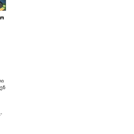
ძო
ლი
ბენ
-