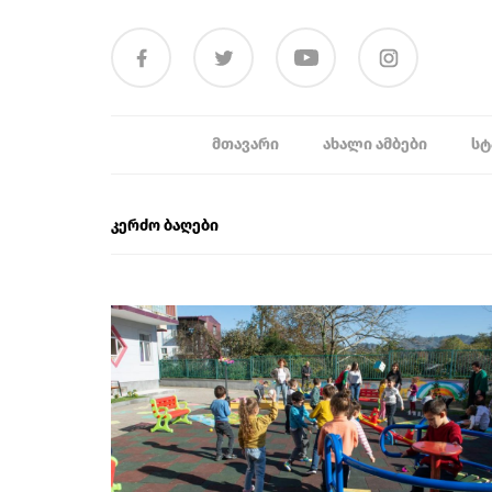
ᲛᲗᲐᲕᲐᲠᲘ
ᲐᲮᲐᲚᲘ ᲐᲛᲑᲔᲑᲘ
ᲡᲢ
კერძო ბაღები