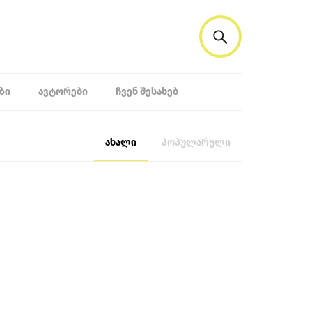
ᲖᲘ
ᲐᲕᲢᲝᲠᲔᲑᲘ
ᲩᲕᲔᲜ ᲨᲔᲡᲐᲮᲔᲑ
ახალი
პოპულარული