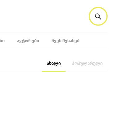
ᲖᲘ
ᲐᲕᲢᲝᲠᲔᲑᲘ
ᲩᲕᲔᲜ ᲨᲔᲡᲐᲮᲔᲑ
ახალი
პოპულარული