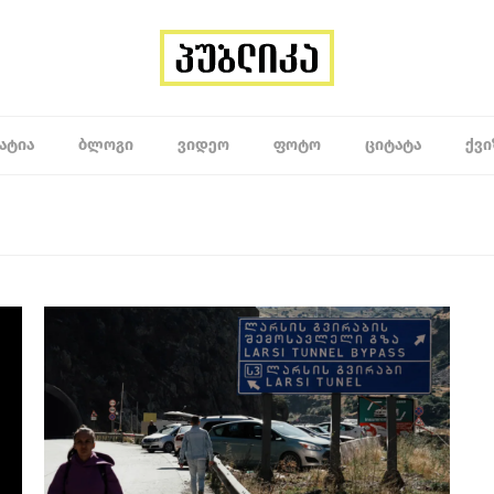
ᲐᲢᲘᲐ
ᲑᲚᲝᲒᲘ
ᲕᲘᲓᲔᲝ
ᲤᲝᲢᲝ
ᲪᲘᲢᲐᲢᲐ
ᲥᲕᲘ