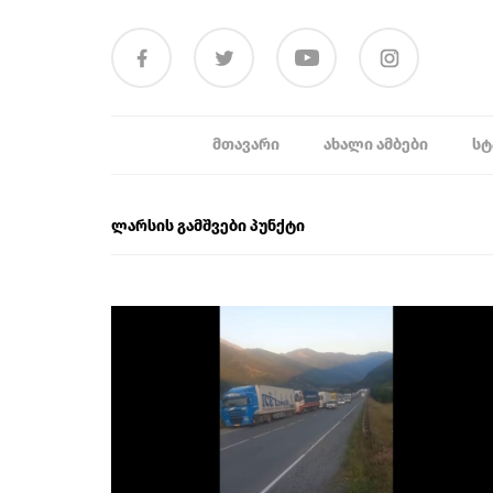
ᲛᲗᲐᲕᲐᲠᲘ
ᲐᲮᲐᲚᲘ ᲐᲛᲑᲔᲑᲘ
ᲡᲢ
ლარსის გამშვები პუნქტი