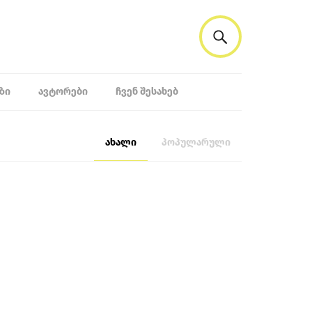
ᲖᲘ
ᲐᲕᲢᲝᲠᲔᲑᲘ
ᲩᲕᲔᲜ ᲨᲔᲡᲐᲮᲔᲑ
ახალი
პოპულარული