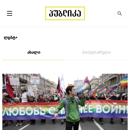
ლგბტ+
ახალი
პოპულარული